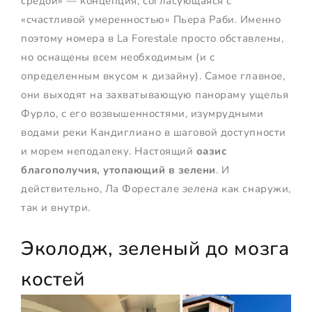
средой» — концепция, согласующаяся с
«счастливой умеренностью» Пьера Раби. Именно
поэтому номера в La Forestale просто обставлены,
но оснащены всем необходимым (и с
определенным вкусом к дизайну). Самое главное,
они выходят на захватывающую панораму ущелья
Фурло, с его возвышенностями, изумрудными
водами реки Кандиглиано в шаговой доступности
и морем неподалеку. Настоящий
оазис
благополучия, утопающий в зелени
. И
действительно, Ла Форестале
зелена
как снаружи,
так и внутри.
Эколодж, зеленый до мозга
костей