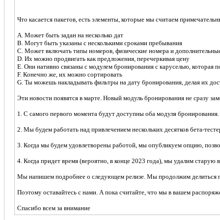
Что касается пакетов, есть элементы, которые мы считаем примечатель
A. Может быть задан на несколько дат
B. Могут быть указаны с несколькими сроками пребывания
C. Может включать типы номеров, физические номера и дополнительны
D. Их можно продвигать как предложения, перечеркивая цену
E. Они нативно связаны с модулем бронирования с каруселью, которая п
F. Конечно же, их можно сортировать
G. Ты можешь накладывать фильтры на дату бронирования, делая их до
Эти новости появятся в марте. Новый модуль бронирования не сразу зам
1. С самого первого момента будут доступны оба модуля бронирования.
2. Мы будем работать над привлечением нескольких десятков бета-тест
3. Когда мы будем удовлетворены работой, мы опубликуем опцию, по
4. Когда придет время (вероятно, в конце 2023 года), мы удалим старую 
Мы напишем подробнее о следующем релизе. Мы продолжим делиться по
Поэтому оставайтесь с нами. А пока считайте, что мы в вашем распоря
Спасибо всем за внимание