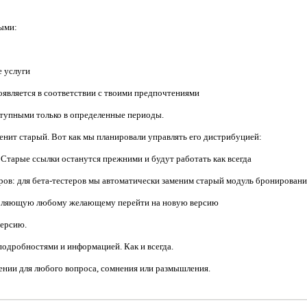
ными:
е услуги
оявляется в соответствии с твоими предпочтениями
ступными только в определенные периоды.
енит старый. Вот как мы планировали управлять его дистрибуцией:
 Старые ссылки останутся прежними и будут работать как всегда
еров: для бета-тестеров мы автоматически заменим старый модуль бронировани
зволяющую любому желающему перейти на новую версию
версию.
дробностями и информацией. Как и всегда.
жении для любого вопроса, сомнения или размышления.