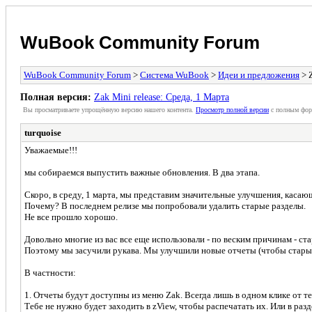
WuBook Community Forum
WuBook Community Forum
>
Система WuBook
>
Идеи и предложения
> Z
Полная версия:
Zak Mini release: Среда, 1 Марта
Вы просматриваете упрощённую версию нашего контента.
Просмотр полной версии
с полным фор
turquoise
Уважаемые!!!
мы собираемся выпустить важные обновления. В два этапа.
Скоро, в среду, 1 марта, мы представим значительные улучшения, касаю
Почему? В последнем релизе мы попробовали удалить старые разделы.
Не все прошло хорошо.
Довольно многие из вас все еще использовали - по веским причинам - ст
Поэтому мы засучили рукава. Мы улучшили новые отчеты (чтобы старые
В частности:
1. Отчеты будут доступны из меню Zak. Всегда лишь в одном клике от те
Тебе не нужно будет заходить в zView, чтобы распечатать их. Или в разд