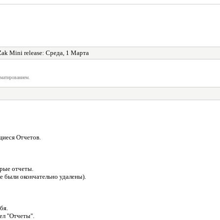
ak Mini release: Среда, 1 Марта
матированием.
щиеся Отчетов.
арые отчеты.
 были окончательно удалены).
бя.
ел "Отчеты".