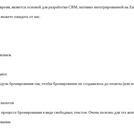
время, является основой для разработки CRM, нативно интегрированной на Za
ы можете ожидать от нас.
лением
ator.
модуль бронирования так, чтобы бронирование не создавалось до оплаты (или п
 налогов
 в процессе бронирования в виде свободных текстов. Очень полезно для тех ко
овании