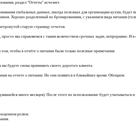
ования, раздел "Отчеты" исчезнет.
онимания глобальных данных, иногда полезных для организации кухни, будет 
ужинов. Хорошо разделенный по бронированиям, с указанием вида питания (толь
 нетронутой старую страницу отчетов.
и, просто мы справляемся с таким количеством срочных задач, непрерывно. И в
 том, чтобы в отчёте о питании были только полезные примечания.
 вы будете снова принимать своего дорогого клиента.
ания на отчете о питании. Но они появятся в ближайшее время. Обещаем.
(длившейся много месяцев). После этого их использование будет учитываться и
ноценном релизе.
ания.