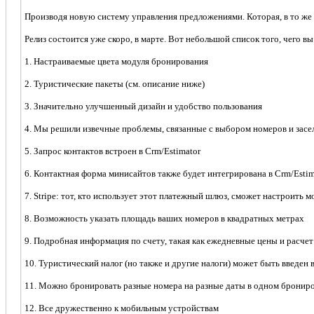
Производя новую систему управления предложениями. Которая, в то же 
Релиз состоится уже скоро, в марте. Вот небольшой список того, чего в
1. Настраиваемые цвета модуля бронирования
2. Туристические пакеты (см. описание ниже)
3. Значительно улучшенный дизайн и удобство пользования
4. Мы решили извечные проблемы, связанные с выбором номеров и засе
5. Запрос контактов встроен в Crm/Estimator
6. Контактная форма минисайтов также будет интегрирована в Crm/Estim
7. Stripe: тот, кто использует этот платежный шлюз, сможет настроить 
8. Возможность указать площадь ваших номеров в квадратных метрах
9. Подробная информация по счету, такая как ежедневные цены и расчет
10. Туристический налог (но также и другие налоги) может быть введен
11. Можно бронировать разные номера на разные даты в одном бронир
12. Все дружественно к мобильным устройствам