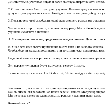
Действительно, учитывая новую и более высокую оперативность использ
2. Отчет о питании был структурно улучшен. Помимо предоставления п
документ для управления залом. Там будет список завтраков, обедов и 
3. Пока, просто чтобы избежать ошибок последнего релиза, мы оставим
Что касается второго пункта, извините за задержку. Мы не били баклуш
улучшением отчета о питании:
A. Мы введем примечания, предназначенные для питания. Цель состоит в
B. У нас есть идея ввести примечания такого типа и на каждого клиента.
Чтобы, будучи заархивированными, они автоматически появлялись, когда
На данный момент, как раз имея эти идеи, мы решили не вводить примеч
Эти первые улучшения будут выпущены в среду, 1 марта.
Также в этот день каналы HotelBeds и TripAdvisor выйдут из бета-фазы 
--
Учитывая это, мы также хотим проинформировать вас о следующем пол
Как вы знаете, мы работаем над новой версией нашего Модуля брониров
Мы не только далеко продвинулись: мы решили увеличить наши цели.
Каким образом?