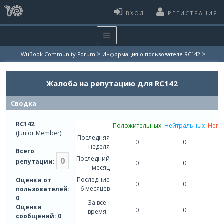
ВХОД
РЕГИСТРАЦИЯ
>
>
WuBook Community Forum
Информация о пользователе RC142
Жалоба на репутацию для RC142
Сводка
RC142
Положительных
Нейтральных
Нега
(Junior Member)
Последняя
0
0
неделя
Всего
Последний
0
репутации:
0
0
месяц
Последние
Оценки от
0
0
6 месяцев
пользователей:
0
За всё
Оценки
0
0
время
сообщений: 0