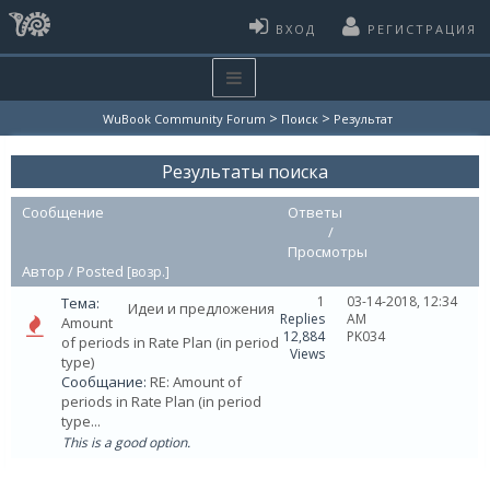
ВХОД
РЕГИСТРАЦИЯ
>
>
WuBook Community Forum
Поиск
Результат
Результаты поиска
Сообщение
Ответы
/
Просмотры
Автор /
Posted
[
возр.
]
1
03-14-2018, 12:34
Тема:
Идеи и предложения
Replies
AM
Amount
12,884
PK034
of periods in Rate Plan (in period
Views
type)
Сообщание:
RE: Amount of
periods in Rate Plan (in period
type...
This is a good option.