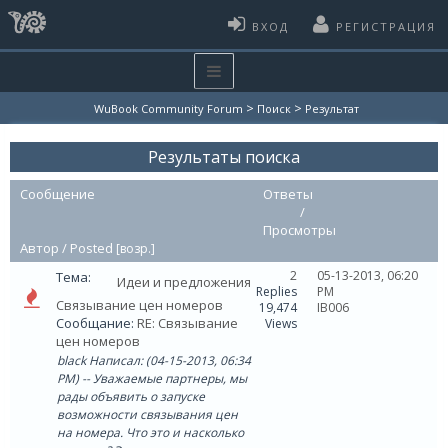
ВХОД
РЕГИСТРАЦИЯ
>
>
WuBook Community Forum
Поиск
Результат
Результаты поиска
Сообщение
Ответы
/
Просмотры
Автор /
Posted
[
возр.
]
2
05-13-2013, 06:20
Тема:
Идеи и предложения
Replies
PM
Связывание цен номеров
19,474
IB006
Сообщание:
RE: Связывание
Views
цен номеров
black Написал: (04-15-2013, 06:34
PM) -- Уважаемые партнеры, мы
рады объявить о запуске
возможности связывания цен
на номера. Что это и насколько