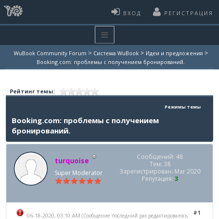
ВХОД
РЕГИСТРАЦИЯ
>
>
>
WuBook Community Forum
Система WuBook
Идеи и предложения
Booking.com: проблемы с получением бронирований.
Рейтинг темы:
Режимы темы
Booking.com: проблемы с получением
бронирований.
Сообщений: 48
turquoise
Тем: 38
Зарегистрирован: Mar 2020
Super Moderator
Репутация:
3
#1
06-18-2020, 03:10 AM
(Сообщение последний раз редактировалось: