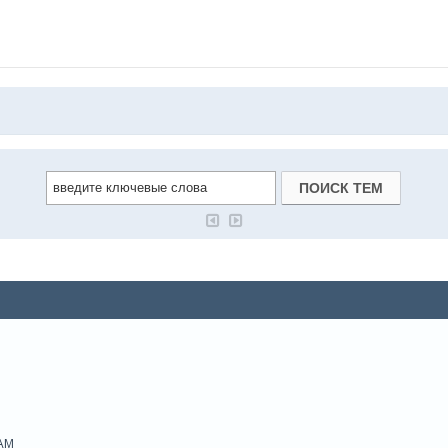
M
 AM