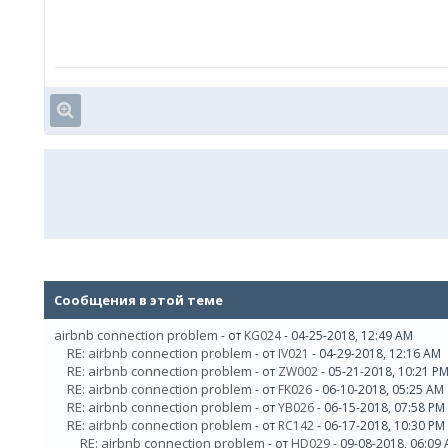
Сообщения в этой теме
airbnb connection problem
- от
KG024
- 04-25-2018, 12:49 AM
RE: airbnb connection problem
- от
IV021
- 04-29-2018, 12:16 AM
RE: airbnb connection problem
- от
ZW002
- 05-21-2018, 10:21 P
RE: airbnb connection problem
- от
FK026
- 06-10-2018, 05:25 AM
RE: airbnb connection problem
- от
YB026
- 06-15-2018, 07:58 PM
RE: airbnb connection problem
- от
RC142
- 06-17-2018, 10:30 PM
RE: airbnb connection problem
- от
HD029
- 09-08-2018, 06:09