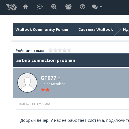
WuBook Community Forum
Система WuBook
Ид
Рейтинг темы:
airbnb connection problem
GT077
Junior Member
10-03-2018, 12:19 AM
Добрый вечер. У нас не работает система, подключит