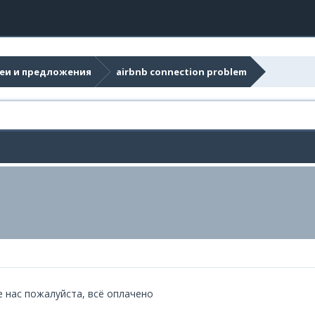
еи и предложения
airbnb connection problem
е нас пожалуйста, всё оплачено