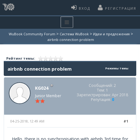
ВХОД
РЕГИСТРАЦИЯ
>
>
>
WuBook Community Forum
Система WuBook
Идеи и предложения
airbnb connection problem
Рейтинг темы:
airbnb connection problem
Режимы темы
Сообщений: 2
KG024
Тем: 1
Зарегистрирован: Apr 2018
Junior Member
Репутация:
0
04-25-2018, 12:49 AM
#1
Hello, there is no synchronisation with airbnb 3rd time for