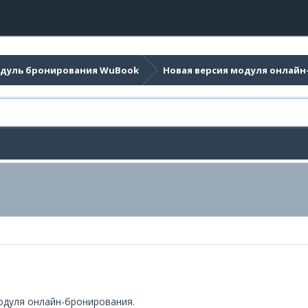
дуль бронирования WuBook
Новая версия модуля онлай
одуля онлайн-бронирования.