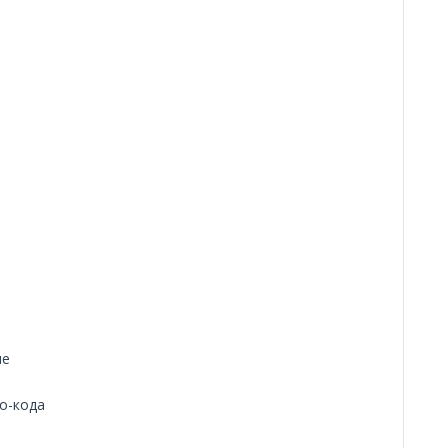
не
о-кода