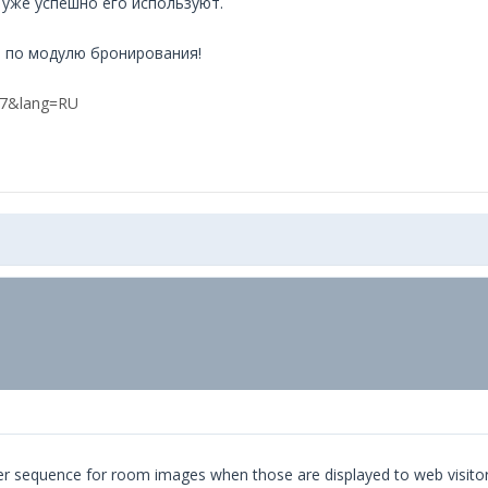
 уже успешно его используют.
й по модулю бронирования!
17&lang=RU
oper sequence for room images when those are displayed to web visitor