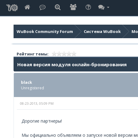
WuBook Community Forum
Система WuBook
Мо
Рейтинг темы:
Новая версия модуля онлайн-бронирования
black
Unregistered
08-23-2013, 05:09 PM
Дорогие партнеры!
Мы официально объявляем о запуске новой версии м