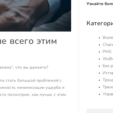
Узнайте бол
Категор
Book
ше всего этим
Chan
PMS 
WuB
Без 
явка”, что вы думаете?
Исто
Трэн
гла стать большой проблемой с
Трюк
сложность минимизации ущерба и
Упра
сте посмотрим, как лучше с этим