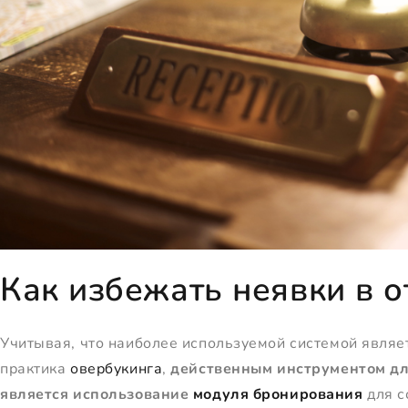
Как избежать неявки в о
Учитывая, что наиболее используемой системой являе
практика
овербукинга
,
действенным инструментом дл
является использование
модуля бронирования
для с