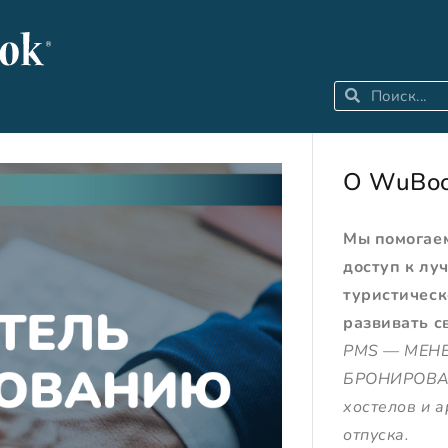
О WuBoo
Мы помогаем
доступ к лу
туристическ
развивать с
PMS — МЕН
БРОНИРОВАН
хостелов и 
отпуска.