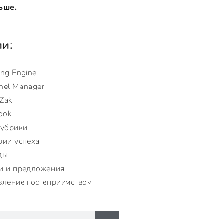
ьше.
ии:
ing Engine
nel Manager
Zak
ook
рубрики
рии успеха
ды
и и предложения
вление гостеприимством