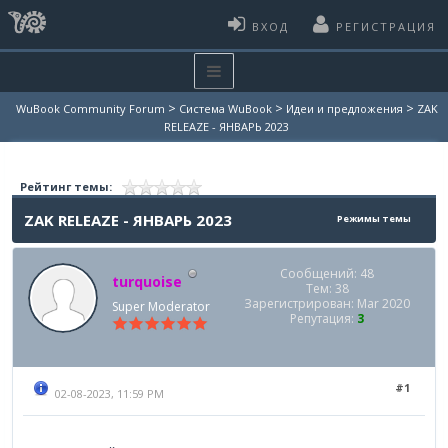
ВХОД
РЕГИСТРАЦИЯ
>
>
>
WuBook Community Forum
Система WuBook
Идеи и предложения
ZAK
RELEAZE - ЯНВАРЬ 2023
Рейтинг темы:
ZAK RELEAZE - ЯНВАРЬ 2023
Режимы темы
Сообщений: 48
turquoise
Тем: 38
Зарегистрирован: Mar 2020
Super Moderator
Репутация:
3
#1
02-08-2023, 11:59 PM