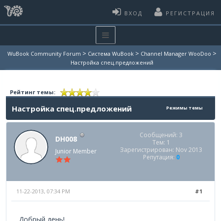
ВХОД
РЕГИСТРАЦИЯ
>
>
>
WuBook Community Forum
Система WuBook
Channel Manager WooDoo
Настройка спец.предложений
Рейтинг темы:
Настройка спец.предложений
Режимы темы
Сообщений: 3
DH008
Тем: 1
Зарегистрирован: Nov 2013
Junior Member
Репутация:
0
11-22-2013, 07:34 PM
#1
Добрый день!