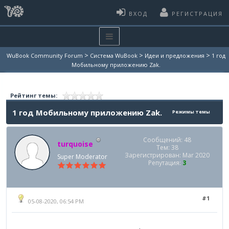
ВХОД
РЕГИСТРАЦИЯ
>
>
>
WuBook Community Forum
Система WuBook
Идеи и предложения
1 год
Мобильному приложению Zak.
Рейтинг темы:
1 год Мобильному приложению Zak.
Режимы темы
Сообщений: 48
turquoise
Тем: 38
Зарегистрирован: Mar 2020
Super Moderator
Репутация:
3
#1
05-08-2020, 06:54 PM