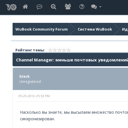
WuBook Community Forum
Система WuBook
Ид
Рейтинг темы:
Channel Manager: меньше почтовых уведомлени
black
Unregistered
05-23-2013, 05:53 PM
Насколько вы знаете, мы высылаем множество почтов
синхронизирован.