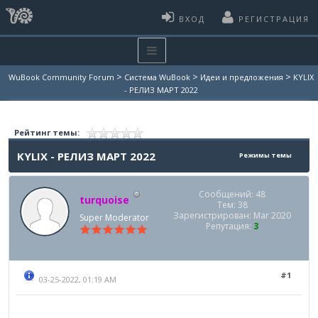
ВХОД
РЕГИСТРАЦИЯ
>
>
>
WuBook Community Forum
Система WuBook
Идеи и предложения
KYLIX
- РЕЛИЗ МАРТ 2022
Рейтинг темы:
KYLIX - РЕЛИЗ МАРТ 2022
Режимы темы
Сообщений: 48
turquoise
Тем: 38
Зарегистрирован: Mar 2020
Super Moderator
Репутация:
3
#1
03-25-2022, 01:19 AM