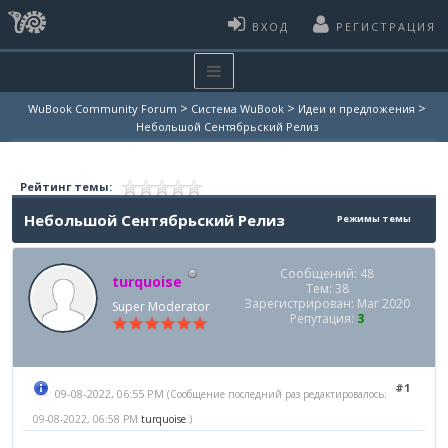
ВХОД
РЕГИСТРАЦИЯ
>
>
>
WuBook Community Forum
Система WuBook
Идеи и предложения
Небольшой Сентябрьский Релиз
Рейтинг темы:
Небольшой Сентябрьский Релиз
Режимы темы
Сообщений: 48
turquoise
Тем: 38
Зарегистрирован: Mar 2020
Super Moderator
Репутация:
3
#1
09-08-2022, 06:55 PM
(Сообщение последний раз редактировалось:
09-08-2022, 06:58 PM
turquoise
.)