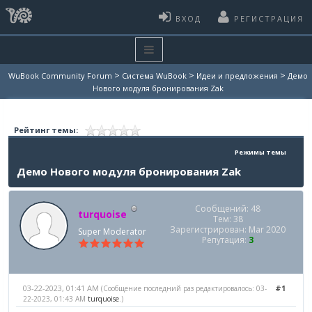
ВХОД
РЕГИСТРАЦИЯ
>
>
>
WuBook Community Forum
Система WuBook
Идеи и предложения
Демо
Нового модуля бронирования Zak
Рейтинг темы:
Режимы темы
Демо Нового модуля бронирования Zak
Сообщений: 48
turquoise
Тем: 38
Зарегистрирован: Mar 2020
Super Moderator
Репутация:
3
03-22-2023, 01:41 AM
#1
(Сообщение последний раз редактировалось: 03-
22-2023, 01:43 AM
turquoise
.)