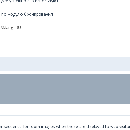
 уже успешно его используют.
й по модулю бронирования!
17&lang=RU
oper sequence for room images when those are displayed to web visitor