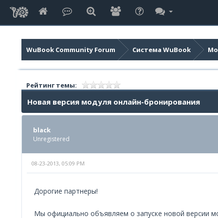
WuBook Community Forum
Система WuBook
Мо
Рейтинг темы:
Новая версия модуля онлайн-бронирования
black
Unregistered
08-23-2013, 05:09 PM
Дорогие партнеры!
Мы официально объявляем о запуске новой версии м