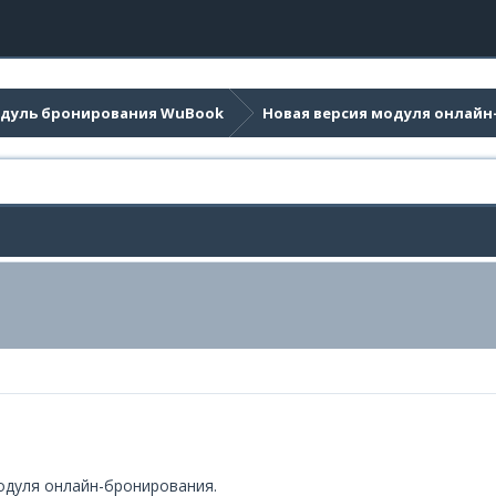
дуль бронирования WuBook
Новая версия модуля онлай
одуля онлайн-бронирования.