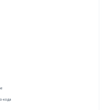
не
о-кода