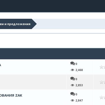
еи и предложения
0
А
нем
2,468
0
нем
2,853
0
ОВАНИЯ ZAK
нем
2,847