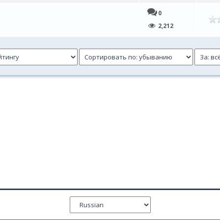
0
нем
2,212