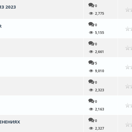
0
З 2023
нем
2,775
0
R
нем
5,155
0
нем
2,661
5
нем
9,010
0
нем
2,323
0
нем
2,163
0
МЕНЕНИЯХ
нем
2,327