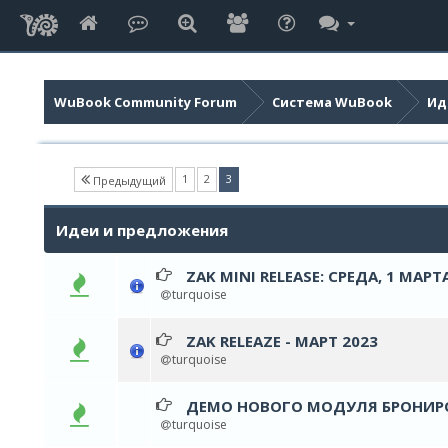
WuBook Community Forum
Система WuBook
Ид
(current)
1
2
3
Предыдущий
Идеи и предложения
ZAK MINI RELEASE: СРЕДА, 1 МАРТ
0 голос(ов) - 0 из 5 в сред
1
2
3
4
5
turquoise
ZAK RELEAZE - МАРТ 2023
0 голос(ов) - 0 из 5 в сред
1
2
3
4
5
turquoise
ДЕМО НОВОГО МОДУЛЯ БРОНИР
0 голос(ов) - 0 из 5 в сред
1
2
3
4
5
turquoise