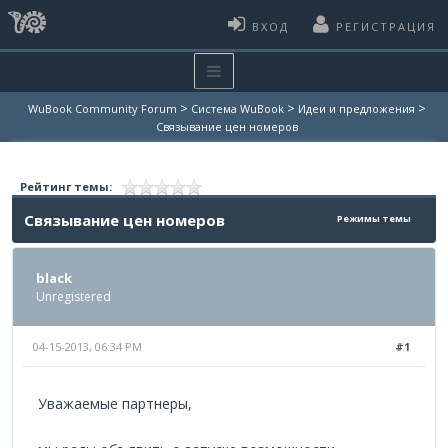
ВХОД
РЕГИСТРАЦИЯ
>
>
>
WuBook Community Forum
Система WuBook
Идеи и предложения
Связывание цен номеров
Рейтинг темы:
Связывание цен номеров
Режимы темы
black
Unregistered
04-15-2013, 06:34 PM
#1
Уважаемые партнеры,