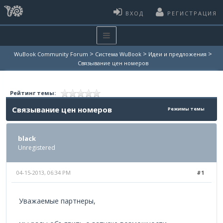
ВХОД
РЕГИСТРАЦИЯ
>
>
>
WuBook Community Forum
Система WuBook
Идеи и предложения
Связывание цен номеров
Рейтинг темы:
Связывание цен номеров
Режимы темы
black
Unregistered
04-15-2013, 06:34 PM
#1
Уважаемые партнеры,