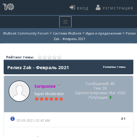
ВХОД
РЕГИСТРАЦИЯ
>
>
>
WuBook Community Forum
Система WuBook
Идеи и предложения
Релиз
Zak - Февраль 2021
Рейтинг темы:
Релиз Zak - Февраль 2021
Режимы темы
Сообщений: 48
turquoise
Тем: 38
Зарегистрирован: Mar 2020
Super Moderator
Репутация:
3
#1
02-09-2021, 02:42 AM