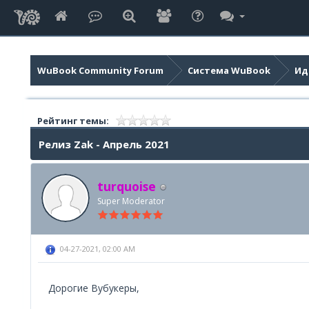
WuBook Community Forum
Система WuBook
Ид
Рейтинг темы:
Релиз Zak - Апрель 2021
turquoise
Super Moderator
04-27-2021, 02:00 AM
Дорогие Вубукеры,