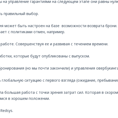
ды на управление гарантиями на следующем этапе они равны нул
ть правильный выбор.
ния может быть настроен на базе возможности возврата брони
ает с политиками отмен, например.
 работе. Совершенствуя ее и развивая с течением времени.
работки, которые будут опубликованы с выпуском.
бронирования (но мы почти закончили) и управления овербукинг
глобальную ситуацию с первого взгляда (ожидание, пребывания 
ла большая работа с точки зрения затрат сил. Которая в скоро
димся в хорошем положении.
Redsys.