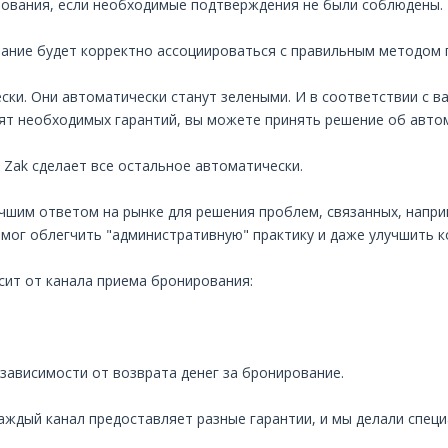
рования, если необходимые подтверждения не были соблюдены.
ание будет корректно ассоциироваться с правильным методом г
ки. Они автоматически станут зелеными. И в соответствии с в
авят необходимых гарантий, вы можете принять решение об авт
 Zak сделает все остальное автоматически.
чшим ответом на рынке для решения проблем, связанных, напри
мог облегчить "административную" практику и даже улучшить к
ит от канала приема бронирования:
ависимости от возврата денег за бронирование.
аждый канал предоставляет разные гарантии, и мы делали спец