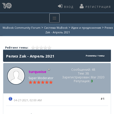
ВХОД
РЕГИСТРАЦИЯ
>
>
>
WuBook Community Forum
Система WuBook
Идеи и предложения
Релиз
Zak - Апрель 2021
Рейтинг темы:
Релиз Zak - Апрель 2021
Режимы темы
Сообщений: 48
turquoise
Тем: 38
Зарегистрирован: Mar 2020
Super Moderator
Репутация:
3
#1
04-27-2021, 02:00 AM