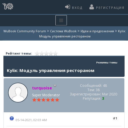
ВХОД
РЕГИСТРАЦИЯ
>
>
>
WuBook Community Forum
Система WuBook
Идеи и предложения
Kylix:
Модуль управления рестораном
Рейтинг темы:
Режимы темы
Kylix: Модуль управления рестораном
Сообщений: 48
turquoise
Тем: 38
Зарегистрирован: Mar 2020
Super Moderator
Репутация:
3
#1
05-14-2021, 02:03 AM