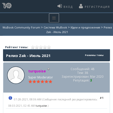
ВХОД
РЕГИСТРАЦИЯ
>
>
>
WuBook Community Forum
Система WuBook
Идеи и предложения
Релиз
Zak - Июль 2021
Рейтинг темы:
Релиз Zak - Июль 2021
Режимы темы
Сообщений: 48
turquoise
Тем: 38
Зарегистрирован: Mar 2020
Super Moderator
Репутация:
3
#1
07-28-2021, 08:06 AM
(Сообщение последний раз редактировалось:
08-03-2021, 02:45 AM
turquoise
.)