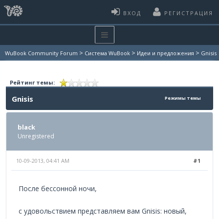
ВХОД
РЕГИСТРАЦИЯ
>
>
>
WuBook Community Forum
Система WuBook
Идеи и предложения
Gnisis
Рейтинг темы:
Gnisis
Режимы темы
black
Unregistered
10-09-2013, 04:41 AM
#1
После бессонной ночи,
с удовольствием представляем вам Gnisis: новый,