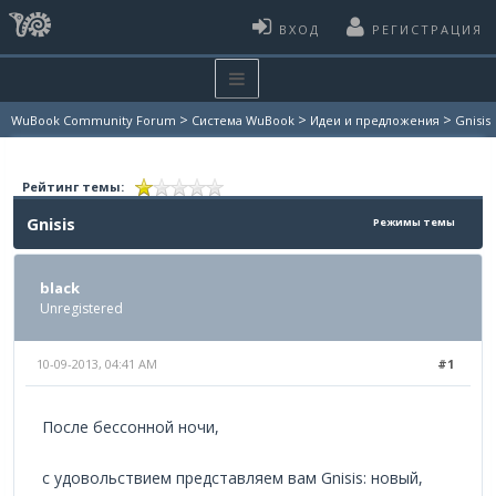
ВХОД
РЕГИСТРАЦИЯ
>
>
>
WuBook Community Forum
Система WuBook
Идеи и предложения
Gnisis
Рейтинг темы:
Gnisis
Режимы темы
black
Unregistered
10-09-2013, 04:41 AM
#1
После бессонной ночи,
с удовольствием представляем вам Gnisis: новый,